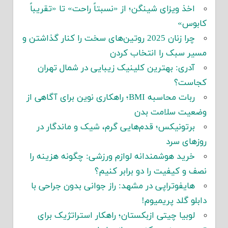
اخذ ویزای شینگن؛ از «نسبتاً راحت» تا «تقریباً
کابوس»
چرا زنان 2025 روتین‌های سخت را کنار گذاشتن و
مسیر سبک را انتخاب کردن
آدری: بهترین کلینیک زیبایی در شمال تهران
کجاست؟
ربات محاسبه BMI؛ راهکاری نوین برای آگاهی از
وضعیت سلامت بدن
برتونیکس؛ قدم‌هایی گرم، شیک و ماندگار در
روزهای سرد
خرید هوشمندانه لوازم ورزشی: چگونه هزینه را
نصف و کیفیت را دو برابر کنیم؟
هایفوتراپی در مشهد: راز جوانی بدون جراحی با
دابلو گلد پریمیوم!
لوبیا چیتی ازبکستان؛ راهکار استراتژیک برای