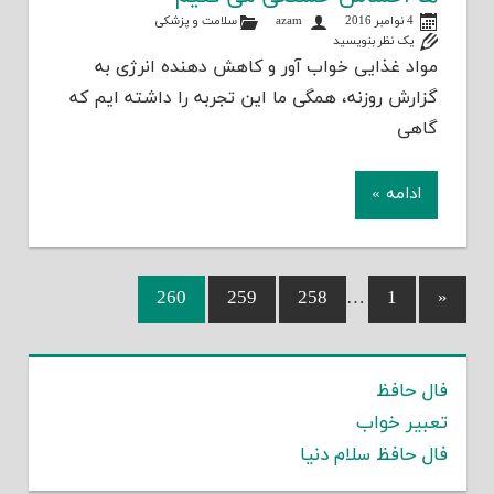
4 نوامبر 2016
azam
سلامت و پزشکی
یک نظر بنویسید
مواد غذایی خواب آور و کاهش دهنده انرژی به
گزارش روزنه، همگی ما این تجربه را داشته ایم که
گاهی
ادامه »
260
259
258
…
Previous
1
«
راهبری
Posts
نوشته‌ها
فال حافظ
تعبیر خواب
فال حافظ سلام دنیا