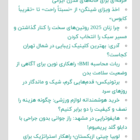
حرفه‌ای برای خانه‌های مدرن ایرانی
اخذ ویزای شینگن؛ از «نسبتاً راحت» تا «تقریباً
کابوس»
چرا زنان 2025 روتین‌های سخت را کنار گذاشتن و
مسیر سبک را انتخاب کردن
آدری: بهترین کلینیک زیبایی در شمال تهران
کجاست؟
ربات محاسبه BMI؛ راهکاری نوین برای آگاهی از
وضعیت سلامت بدن
برتونیکس؛ قدم‌هایی گرم، شیک و ماندگار در
روزهای سرد
خرید هوشمندانه لوازم ورزشی: چگونه هزینه را
نصف و کیفیت را دو برابر کنیم؟
هایفوتراپی در مشهد: راز جوانی بدون جراحی با
دابلو گلد پریمیوم!
لوبیا چیتی ازبکستان؛ راهکار استراتژیک برای