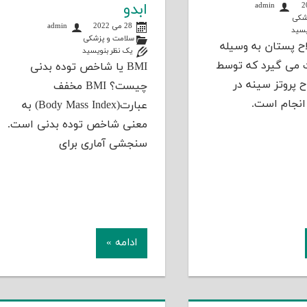
ابدو
admin
شکی
28 می 2022
admin
یسید
سلامت و پزشکی
ح پستان به وسیله
یک نظر بنویسید
 می گیرد که توسط
BMI یا شاخص توده بدنی
ح پروتز سینه در
چیست؟ BMI مخفف
 انجام است.
عبارت(Body Mass Index) به
معنی شاخص توده بدنی است.
سنجشی آماری برای
ادامه »