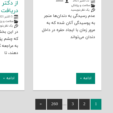
22 اکتبر 2021
admin
از دکتر
سلامت و پزشکی
دریافت 
یک نظر بنویسید
عدم رسیدگی به دندان‌ها منجر
5 اکتبر 2021
سلامت و پز
به پوسیدگی آنان شده که به
یک نظر بنو
مرور زمان با ایجاد حفره در داخل
در این بخ
دندان می‌تواند
که چشم پزش
به مراجعه 
دهند، تا
ادامه »
ادامه »
Next
»
260
…
3
2
1
راهبری
Posts