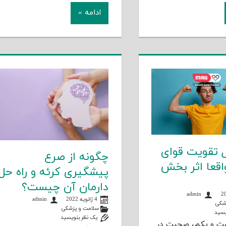
ادامه »
ل تقویت قوای
چگونه از صرع
قعا اثر بخش
پیشگیری کرئه و راه حل
دارمان آن چیست؟
admin
4 ژانویه 2022
admin
شکی
سلامت و پزشکی
یسید
یک نظر بنویسید
ست و یکم، صحبت در