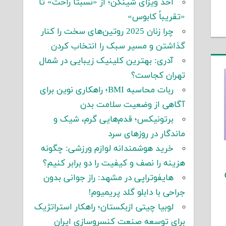
اخذ ویزای شینگن؛ از «نسبتاً راحت» تا
«تقریباً کابوس»
چرا زنان 2025 روتین‌های سخت را کنار
گذاشتن و مسیر سبک را انتخاب کردن
آدری: بهترین کلینیک زیبایی در شمال
تهران کجاست؟
ربات محاسبه BMI؛ راهکاری نوین برای
آگاهی از وضعیت سلامت بدن
برتونیکس؛ قدم‌هایی گرم، شیک و
ماندگار در روزهای سرد
خرید هوشمندانه لوازم ورزشی: چگونه
هزینه را نصف و کیفیت را دو برابر کنیم؟
هایفوتراپی در مشهد: راز جوانی بدون
جراحی با دابلو گلد پریمیوم!
لوبیا چیتی ازبکستان؛ راهکار استراتژیک
برای توسعه صنعت کنسروسازی ایران