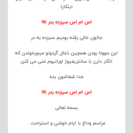
اینکارا
اس ام اس سیزده بدر 96
جاتون خالی رفته بودیم سیزده به در
این جوونا بودن همچین ذغال گردونو میچرخوندن که
انگار دارن با سانتریفیوژ اورانیوم غنی می کنن
خدا شفاشون بده
اس ام اس سیزده بدر 96
ﺑﺴﻤﻪ ﺗﻌﺎﻟﯽ
ﻣﺮﺍﺳﻢ ﻭﺩﺍﻉ ﺑﺎ ﺍﯾﺎﻡ ﺧﻮﺷﯽ ﻭ ﺍﺳﺘﺮﺍﺣﺖ .