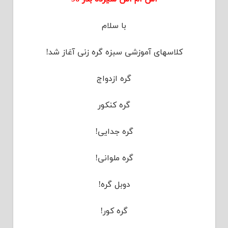
با سلام
کلاسهای آموزشی سبزه گره زنی آغاز شد!
گره ازدواج
گره کنکور
گره جدایی!
گره ملوانی!
دوبل گره!
گره کور!