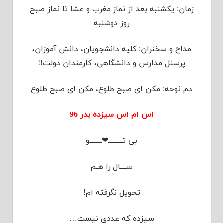
ﺯﻣﺎﻥ: یکشنبه ﺑﻌﺪ ﺍﺯ ﻧﻤﺎﺯ ﻣﻐﺮﺏ ﻭ ﻋﺸﺎ ﺗﺎ ﻧﻤﺎﺯ ﺻﺒﺢ
ﺭﻭﺯ دوشنبه
ﻣﺪﺍﺡ ﻭ ﺳﺨﻨﺮﺍﻥ: ﮐﻠﯿﻪ ﺩﺍﻧﺸﺠﻮﯾﺎﻥ، ﺩﺍﻧﺶ ﺁﻣﻮﺯﺍﻥ،
ﭘﺮﺳﻨﻞ ﻣﺪﺍﺭﺱ ﻭ ﺩﺍﻧﺸﮕﺎﻫﯽ، ﮐﺎﺭﻣﻨﺪﺍﻥ ﺩﻭﻟﺖ!!
ﺩﻡ ﻧﻮﺣﻪ: ﻣﮑﻦ ﺍﯼ ﺻﺒﺢ ﻃﻠﻮﻉ، ﻣﮑﻦ ﺍﯼ ﺻﺒﺢ ﻃﻠﻮع
اس ام اس سیزده بدر 96
ﺑﯽ ﺗــــــــــ❤ــــــــﻮ
ﺳــــﺎﻝ ﺭﺍ ﻫـﻢ
ﺗﺤﻮﯾﻞ ﻧﮕﺮﻓﺘﻪ ﺍﻡ!
ﺳﯿﺰﺩﻩ ﮐﻪ ﻋﺪﺩﯼ ﻧﯿﺴﺖ…