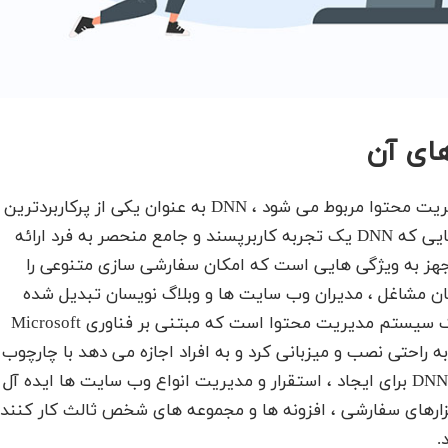
ای آن
DotNetNuke چیست ؟ تا آنجا که به سیستم های مدیریت محتوا مربوط می شود ، DNN به عنوان یکی از پرکاربردترین
فریم ورک ها در اینترنت شهرت پیدا کرده است. از آنجایی که DNN یک تجربه کاربرپسند و جامع منحصر به فرد ارائه
جهز به ویژگی هایی است که امکان سفارشی سازی متنوعی را
DN به محبوب ترین CMS برای صاحبان مشاغل ، مدیران وب سایت ها و وبلاگ نویسان تبدیل شده
است. Evoq (که قبلاً DotNetNuke نامیده می شد) ، یک سیستم مدیریت محتوا است که مبتنی بر فناوری Microsoft
را به راحتی نصب و میزبانی کرد و به افراد اجازه می‌ دهد با چارچوب
در محیط‌ های غیر تجاری و تجاری آزاد باشند. چارچوب DNN برای ایجاد ، استقرار و مدیریت انواع وب سایت ها ایده آل
ابزارهای سفارشی ، افزونه ها و مجموعه های شخص ثالث کار کنند
.