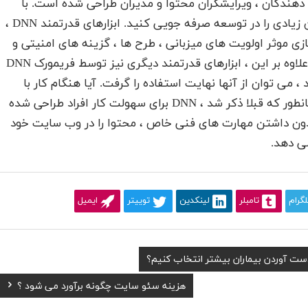
 توسعه دهندگان ، ویرایشگران محتوا و مدیران طراحی شده است. با
استفاده از ویژگی های پیشرفته DNN ، می توانید زمان زیادی را در توسعه صرفه جویی کنید. ابزارهای قدرتمند DNN ،
ازی موثر اولویت های میزبانی ، طرح ها ، گزینه های امنیتی و
همچنین انواع عملکردهای مفید دیگر طراحی شده اند. علاوه بر این ، ابزارهای قدرتمند دیگری نیز توسط فریمورک DNN
 می توان از آنها نهایت استفاده را گرفت. آیا هنگام کار با
DNN به دانش زبان برنامه نویسی نیاز دارید؟ خیر ، همانطور که قبلا ذکر شد ، DNN برای سهولت کار افراد طراحی شده
بدون داشتن مهارت های فنی خاص ، محتوا را در وب سایت خود
می دهد.
لگرام
تامبلر
لینکدین
توییتر
ایمیل
ست آوردن بیماران بیشتر انتخاب کنیم؟
Next
هزینه سئو سایت چگونه برآورد می شود ؟
Post: