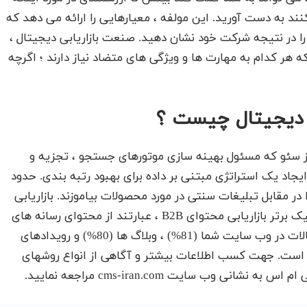
کنند به دست آورید. این مولفه ، معیارهایی را ارائه می دهد که
را در نتیجه شرکت خود نشان دهید. صنعت بازاریابی دیجیتال ،
ر کدام به مهارت ها و ویژگی های متضاد نیاز دارند ؛ اگرچه
 دیجیتال چیست ؟
ز سئو که مسئول بهینه سازی موتورهای جستجو ، تجزیه و
ایجاد یک استراتژی مبتنی بر داده برای بهبود رتبه بندی. حدود
 در مقابل تبلیغات سنتی در مورد محصولات بیاموزند. بازاریابی
دیجیتال ، بازاریابی محتوا را هدایت می کند. پنج تاکتیک برتر بازاریابی محتوای B2B ، عبارتند از محتوای رسانه های
اجتماعی (92%) ، خبرنامه های الکترونیکی (83%) ، مقالات در وب سایت شما (81%) ، وبلاگ ها (80%) و رویدادهای
یار مهم است. جهت کسب اطلاعات بیشتر و آگاهی از انواع روشهای
ب سایت cms-iran.com مراجعه نمایید.