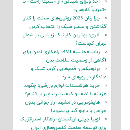
اخذ ویزای شینگن؛ از «نسبتاً راحت» تا
«تقریباً کابوس»
چرا زنان 2025 روتین‌های سخت را کنار
گذاشتن و مسیر سبک را انتخاب کردن
آدری: بهترین کلینیک زیبایی در شمال
تهران کجاست؟
ربات محاسبه BMI؛ راهکاری نوین برای
آگاهی از وضعیت سلامت بدن
برتونیکس؛ قدم‌هایی گرم، شیک و
ماندگار در روزهای سرد
خرید هوشمندانه لوازم ورزشی: چگونه
هزینه را نصف و کیفیت را دو برابر کنیم؟
هایفوتراپی در مشهد: راز جوانی بدون
جراحی با دابلو گلد پریمیوم!
لوبیا چیتی ازبکستان؛ راهکار استراتژیک
برای توسعه صنعت کنسروسازی ایران