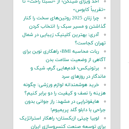
اخذ ویزای شینگن؛ از «نسبتاً راحت» تا
«تقریباً کابوس»
چرا زنان 2025 روتین‌های سخت را کنار
گذاشتن و مسیر سبک را انتخاب کردن
آدری: بهترین کلینیک زیبایی در شمال
تهران کجاست؟
ربات محاسبه BMI؛ راهکاری نوین برای
آگاهی از وضعیت سلامت بدن
برتونیکس؛ قدم‌هایی گرم، شیک و
ماندگار در روزهای سرد
خرید هوشمندانه لوازم ورزشی: چگونه
هزینه را نصف و کیفیت را دو برابر کنیم؟
هایفوتراپی در مشهد: راز جوانی بدون
جراحی با دابلو گلد پریمیوم!
لوبیا چیتی ازبکستان؛ راهکار استراتژیک
برای توسعه صنعت کنسروسازی ایران