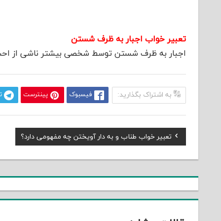
تعبیر خواب اجبار به ظرف شستن
اجبار به ظرف شستن توسط شخصی بیشتر ناشی از احساس
به اشتراک بگذارید:
فیسبوک
پینترست
ت
Previous
تعبیر خواب طناب و به دار آویختن چه مفهومی دارد؟
راهبری
Post:
نوشته