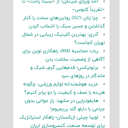
اخذ ویزای شینگن؛ از «نسبتاً راحت» تا
«تقریباً کابوس»
چرا زنان 2025 روتین‌های سخت را کنار
گذاشتن و مسیر سبک را انتخاب کردن
آدری: بهترین کلینیک زیبایی در شمال
تهران کجاست؟
ربات محاسبه BMI؛ راهکاری نوین برای
آگاهی از وضعیت سلامت بدن
برتونیکس؛ قدم‌هایی گرم، شیک و
ماندگار در روزهای سرد
خرید هوشمندانه لوازم ورزشی: چگونه
هزینه را نصف و کیفیت را دو برابر کنیم؟
هایفوتراپی در مشهد: راز جوانی بدون
جراحی با دابلو گلد پریمیوم!
لوبیا چیتی ازبکستان؛ راهکار استراتژیک
برای توسعه صنعت کنسروسازی ایران