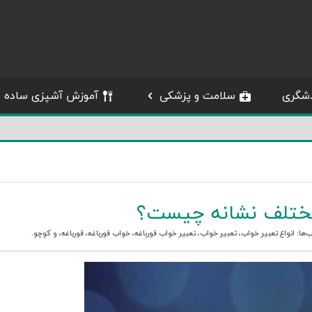
شگری
سلامت و پزشکی
آموزش آشپزی ساده
 مختلف نشانه چیست؟
‌ها:
انواع تعبیر خواب
،
تعبیر خواب
،
تعبیر خواب قورباغه
،
خواب قورباغه
،
قورباغه
، و
کوچو
.