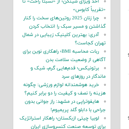
اخذ ویزای شینگن؛ از «نسبتاً راحت» تا
«تقریباً کابوس»
چرا زنان 2025 روتین‌های سخت را کنار
گذاشتن و مسیر سبک را انتخاب کردن
آدری: بهترین کلینیک زیبایی در شمال
تهران کجاست؟
ربات محاسبه BMI؛ راهکاری نوین برای
آگاهی از وضعیت سلامت بدن
برتونیکس؛ قدم‌هایی گرم، شیک و
ماندگار در روزهای سرد
خرید هوشمندانه لوازم ورزشی: چگونه
هزینه را نصف و کیفیت را دو برابر کنیم؟
هایفوتراپی در مشهد: راز جوانی بدون
جراحی با دابلو گلد پریمیوم!
لوبیا چیتی ازبکستان؛ راهکار استراتژیک
برای توسعه صنعت کنسروسازی ایران