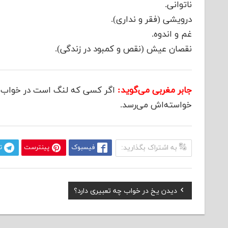
ناتوانی.
درویشی (فقر و نداری).
غم و اندوه.
نقصان عیش (نقص و کمبود در زندگی).
جابر مغربی می‌گوید:
اگر کسی که لنگ است در خواب ب
خواسته‌اش می‌رسد.
به اشتراک بگذارید:
فیسبوک
پینترست
ت
Previous
دیدن یخ در خواب چه تعبیری دارد؟
راهبری
Post:
نوشته