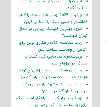
اخذ ویزای شینگن؛ از «نسبتاً راحت» تا
«تقریباً کابوس»
چرا زنان 2025 روتین‌های سخت را کنار
گذاشتن و مسیر سبک را انتخاب کردن
آدری: بهترین کلینیک زیبایی در شمال
تهران کجاست؟
ربات محاسبه BMI؛ راهکاری نوین برای
آگاهی از وضعیت سلامت بدن
برتونیکس؛ قدم‌هایی گرم، شیک و
ماندگار در روزهای سرد
خرید هوشمندانه لوازم ورزشی: چگونه
هزینه را نصف و کیفیت را دو برابر کنیم؟
هایفوتراپی در مشهد: راز جوانی بدون
جراحی با دابلو گلد پریمیوم!
لوبیا چیتی ازبکستان؛ راهکار استراتژیک
برای توسعه صنعت کنسروسازی ایران