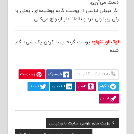
دست می‌آوری.
اگر ببینی لباسی از پوست گربه پوشیده‌ای، یعنی با
زنی زیبا ولی دزد و ناامانتدار ازدواج می‌کنی.
لوک اویتنهاو:
پوست گربه: پیدا کردن یک شیء گم
شده
به اشتراک بگذارید:
فیسبوک
پینترست
تلگرام
تامبلر
لینکدین
توییتر
ایمیل
Previous
مزیت های طراحی سایت با وردپرس
راهبری
Post:
Next