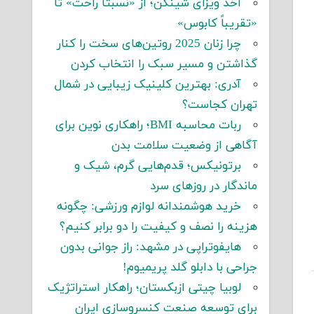
اخذ ویزای شینگن؛ از «نسبتاً راحت» تا
«تقریباً کابوس»
چرا زنان 2025 روتین‌های سخت را کنار
گذاشتن و مسیر سبک را انتخاب کردن
آدری: بهترین کلینیک زیبایی در شمال
تهران کجاست؟
ربات محاسبه BMI؛ راهکاری نوین برای
آگاهی از وضعیت سلامت بدن
برتونیکس؛ قدم‌هایی گرم، شیک و
ماندگار در روزهای سرد
خرید هوشمندانه لوازم ورزشی: چگونه
هزینه را نصف و کیفیت را دو برابر کنیم؟
هایفوتراپی در مشهد: راز جوانی بدون
جراحی با دابلو گلد پریمیوم!
لوبیا چیتی ازبکستان؛ راهکار استراتژیک
برای توسعه صنعت کنسروسازی ایران