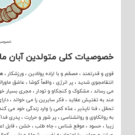
خصوصیات
خصوصیات کلی متولدین آبان ما
قوی و قدرتمند ، مصمّم و با اراده پولادین ، ورزشکار ،
انتقامجوی شدید ، پر انرژی ، واقعاْ کوشا ، عاشق ماورا
می رساند ، مشکوک و کنجکاو و تودار ، مجری بسیار خوب 
مند به تفتیش عقاید ، فکر سایرین را می خواند ، دارای 
تحمّل ، فنا ناپذیر ، عدّه کمی را وارد زندگی خود می کند 
به روانکاوی و روانشناسی ، پر شور و حرارت ، پدری فداک
زیبا ، حسود ، موقع شناس ، جاه طلب ، خشن ، قابل اعتماد