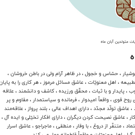
 متولدین آبان ماه
ه
 هوشیار ، حسّاس و خجول ، در ظاهر آرام ولی در باطن خروشان ،
لطبیعه ، اهل معنویّات ، عاشق مسائل مرموز ، هر کاری را به پایان
، پایدار و با ثبات ، محقّق ورزیده ، کاشف و دانشمند ، علاقه
روح قوی ، واقعاْ امیدوار ، فرمانده و سیاستمدار ، مقاوم و پر
، عاشق تولّد مجدّد ، دارای اهداف عالی ، بلند پرواز ، علاقه‌مند
ار ، عاشق نصیحت کردن دیگران ، دارای افکار تخیّلی و ایده آل ،
 ، متنفّر از دروغ ، با وقار ، منطقی ، ماجراجو ، عاشق اسرار