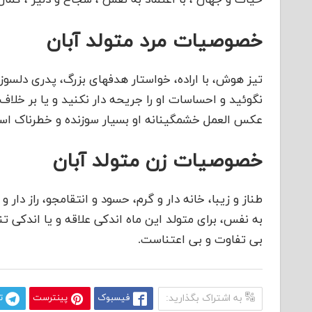
حیات و جهان ، با اعتماد به نفس ، شجاع و دلیر ، کمال 
خصوصیات مرد متولد آبان
تیز هوش، با اراده، خواستار هدفهای بزرگ، پدری دلسوز
نگوئید و احساسات او را جریحه دار نکنید و یا بر خلاف غ
عکس العمل خشمگینانه او بسیار سوزنده و خطرناک اس
خصوصیات زن متولد آبان
طناز و زیبا، خانه دار و گرم، حسود و انتقامجو، راز دار
به نفس، برای متولد این ماه اندکی علاقه و یا اندکی ت
بی تفاوت و بی اعتناست.
به اشتراک بگذارید:
فیسبوک
پینترست
ت