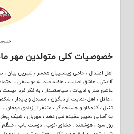
خصوصیا
خصوصیات کلی متولدین مهر ماه
اهل اعتدال ، حامی وپشتیبان همسر ، شیرین بیان ، صلح
آلایش ، عاشق اصالت ، علاقه مند به موسیقی ، اجتماعی 
عاشق هنر و ادبیات ، سیاستمدار ، به فکر فردا نیست ،
، عاقل ، اهل حمایت از دیگران ، معتدل و پایدار ، شکم
تنبل ، کنجکاو و جستجو گر ، متنفّر از زیادی مهمان ، ان
به آسانی تغییر عقیده نمی دهد ، مهربان ، شیک پوش و
روز سرد ، هوشمند ، مشاور خوب ، دوست یاب ، منظّم و 