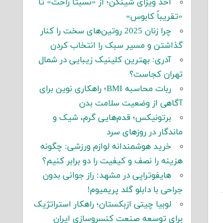
اخذ ویزای شینگن؛ از «نسبتاً راحت» تا
«تقریباً کابوس»
چرا زنان 2025 روتین‌های سخت را کنار
گذاشتن و مسیر سبک را انتخاب کردن
آدری: بهترین کلینیک زیبایی در شمال
تهران کجاست؟
ربات محاسبه BMI؛ راهکاری نوین برای
آگاهی از وضعیت سلامت بدن
برتونیکس؛ قدم‌هایی گرم، شیک و
ماندگار در روزهای سرد
خرید هوشمندانه لوازم ورزشی: چگونه
هزینه را نصف و کیفیت را دو برابر کنیم؟
هایفوتراپی در مشهد: راز جوانی بدون
جراحی با دابلو گلد پریمیوم!
لوبیا چیتی ازبکستان؛ راهکار استراتژیک
برای توسعه صنعت کنسروسازی ایران