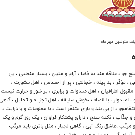
ت متولدین مهر ماه
 جو ، علاقه مند به فضا ، آرام و متین ، بسیار منطقی ، بی
، مؤقّر ، بد پیله ، خجالتی ، پر از احساس ، اهل مشورت ،
 مقبول اطرافیان ، اهل مساوات و برابری ، پر شور و حرارت نیست
و ، امیدوار ، با انصاف ،خوش سلیقه ، اهل تجزیه و تحلیل ، گاهی
تقامجو ، از بی بند و باری متنفّر است ، با معلومات و با درایت ،
 جذّاب ، نکته سنج ، دارای پشتکار فراوان ، یک روز گرم و یک
مرتّب ،عاشق رنگ آبی ، گاهی لجباز ، مثل باتری باید مرتّب