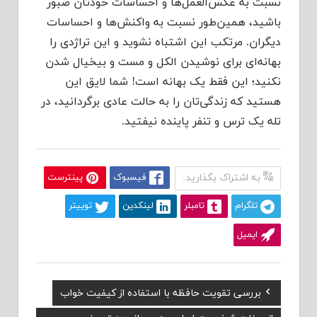
نسبت به عکس‌العمل‌ها و احساسات خودتان صبور
باشید، همین‌طور نسبت به واکنش‌ها و احساسات
دیگران. مرتکب این اشتباه نشوید و این تراژدی را
بهانه‌ای برای نوشیدن الکل و مست و بیخیال شدن
نکنید؛ این فقط یک بهانه است! شما لایق این
هستید که زندگی‌تان را به حالت عادی برگردانید، در
تله یک ترس و تنفر پاینده نیفتید.
به اشتراک بگذارید:
فیسبوک
پینترست
تلگرام
تامبلر
لینکدین
توییتر
ایمیل
Previous
بررسی تقویت حافظه با استفاده از کیفیت خواب
راهبری
Post: