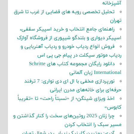
آشپزخانه
تحلیل تخصصی رویه های قضایی از غرب تا شرق
تهران
راهنمای جامع انتخاب و خرید اسپیکر سقفی،
اسپیکر دیواری و بلندگو شیپوری از فروشگاه آوازک
فروش انواع ردیاب خودرو و ردیاب آهنربایی و
ردیاب موتور سیکلت در پیام جی پی اس
دانلود رایگان مجموعه کتاب های Schritte
International زبان آلمانی
نورپردازی مخفی با ال ای دی نواری: 7 ترفند
حرفه‌ای برای خانه‌های مدرن ایرانی
اخذ ویزای شینگن؛ از «نسبتاً راحت» تا «تقریباً
کابوس»
چرا زنان 2025 روتین‌های سخت را کنار گذاشتن و
مسیر سبک را انتخاب کردن
آدری: بهترین کلینیک زیبایی در شمال تهران