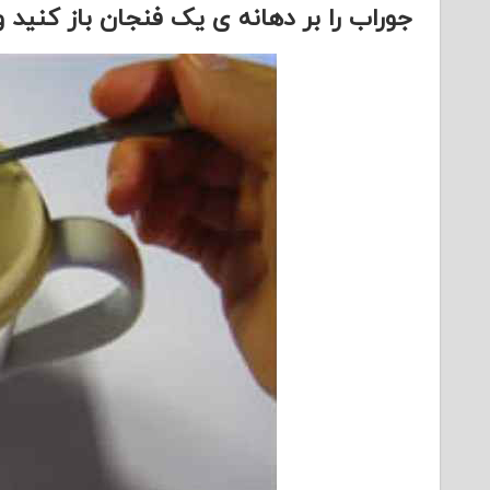
جوراب را بر دهانه ی یک فنجان باز کنید و 2 قاشق غذا خوری تخم چمن را داخل آن بریزی