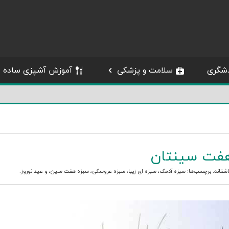
شگری
سلامت و پزشکی
آموزش آشپزی ساده
 هفت سینتان
شقانه
. برچسب‌ها:
سبزه آدمک
،
سبزه ای زیبا
،
سبزه عروسکی
،
سبزه هفت سین
، و
عید نوروز
.