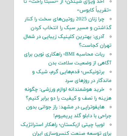
اخذ ویزای شینگن؛ از «نسبتاً راحت» تا
«تقریباً کابوس»
چرا زنان 2025 روتین‌های سخت را کنار
گذاشتن و مسیر سبک را انتخاب کردن
آدری: بهترین کلینیک زیبایی در شمال
تهران کجاست؟
ربات محاسبه BMI؛ راهکاری نوین برای
آگاهی از وضعیت سلامت بدن
برتونیکس؛ قدم‌هایی گرم، شیک و
ماندگار در روزهای سرد
خرید هوشمندانه لوازم ورزشی: چگونه
هزینه را نصف و کیفیت را دو برابر کنیم؟
هایفوتراپی در مشهد: راز جوانی بدون
جراحی با دابلو گلد پریمیوم!
لوبیا چیتی ازبکستان؛ راهکار استراتژیک
برای توسعه صنعت کنسروسازی ایران