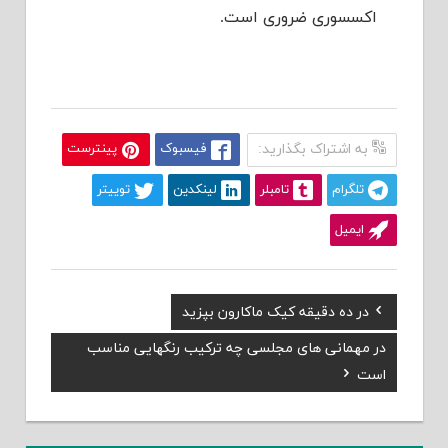
اکسسوری ضروری است.
به اشتراک بگذارید:
فیسبوک
پینترست
تلگرام
تامبلر
لینکدین
توییتر
ایمیل
Previous
در ده دقیقه کیک ماکارون بپزید
راهبری
Post:
Next
در مهمانی های مجلسی چه ترکیب رنگهایی مناسب
نوشته
Post:
است