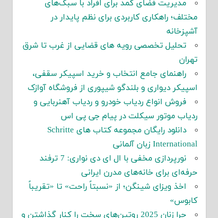
مدیریت فضای کمد برای افراد با سبک‌های
مختلف؛ راهکاری کاربردی برای نظم پایدار در
آشپزخانه
تحلیل تخصصی رویه های قضایی از غرب تا شرق
تهران
راهنمای جامع انتخاب و خرید اسپیکر سقفی،
اسپیکر دیواری و بلندگو شیپوری از فروشگاه آوازک
فروش انواع ردیاب خودرو و ردیاب آهنربایی و
ردیاب موتور سیکلت در پیام جی پی اس
دانلود رایگان مجموعه کتاب های Schritte
International زبان آلمانی
نورپردازی مخفی با ال ای دی نواری: 7 ترفند
حرفه‌ای برای خانه‌های مدرن ایرانی
اخذ ویزای شینگن؛ از «نسبتاً راحت» تا «تقریباً
کابوس»
چرا زنان 2025 روتین‌های سخت را کنار گذاشتن و