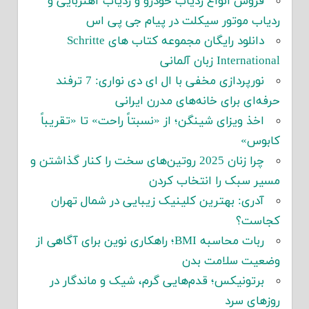
فروش انواع ردیاب خودرو و ردیاب آهنربایی و
ردیاب موتور سیکلت در پیام جی پی اس
دانلود رایگان مجموعه کتاب های Schritte
International زبان آلمانی
نورپردازی مخفی با ال ای دی نواری: 7 ترفند
حرفه‌ای برای خانه‌های مدرن ایرانی
اخذ ویزای شینگن؛ از «نسبتاً راحت» تا «تقریباً
کابوس»
چرا زنان 2025 روتین‌های سخت را کنار گذاشتن و
مسیر سبک را انتخاب کردن
آدری: بهترین کلینیک زیبایی در شمال تهران
کجاست؟
ربات محاسبه BMI؛ راهکاری نوین برای آگاهی از
وضعیت سلامت بدن
برتونیکس؛ قدم‌هایی گرم، شیک و ماندگار در
روزهای سرد