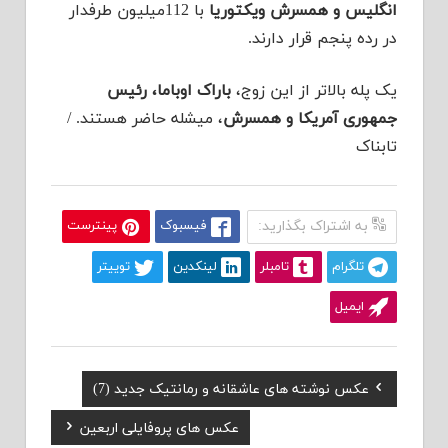
انگلیس و همسرش ویکتوریا
با 112میلیون طرفدار
در رده پنجم قرار دارند.
یک پله بالاتر از این زوج،
باراک اوباما، رئیس
جمهوری آمریکا و همسرش
، میشله حاضر هستند. /
تابناک
به اشتراک بگذارید:
فیسبوک
پینترست
تلگرام
تامبلر
لینکدین
توییتر
ایمیل
Previous
عکس نوشته های عاشقانه و رمانتیک جدید (7)
راهبری
Post:
Next
عکس های پروفایلی اربعین