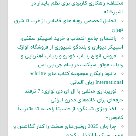
مختلف؛ راهکاری کاربردی برای نظم پایدار در
آشپزخانه
تحلیل تخصصی رویه های قضایی از غرب تا شرق
تهران
راهنمای جامع انتخاب و خرید اسپیکر سقفی،
اسپیکر دیواری و بلندگو شیپوری از فروشگاه آوازک
فروش انواع ردیاب خودرو و ردیاب آهنربایی و
ردیاب موتور سیکلت در پیام جی پی اس
دانلود رایگان مجموعه کتاب های Schritte
International زبان آلمانی
نورپردازی مخفی با ال ای دی نواری: 7 ترفند
حرفه‌ای برای خانه‌های مدرن ایرانی
اخذ ویزای شینگن؛ از «نسبتاً راحت» تا «تقریباً
کابوس»
چرا زنان 2025 روتین‌های سخت را کنار گذاشتن و
مسیر سبک را انتخاب کردن