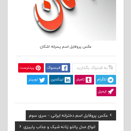
عکس پروفایل اسم پسرانه اشکان
به اشتراک بگذارید:
فیسبوک
پینترست
تلگرام
تامبلر
لینکدین
توییتر
ایمیل
Previous
عکس پروفایل اسم دخترانه ایرانی – سری سوم
راهبری
Post:
Next
انواع مدل پالتو زنانه شیک و جذاب پاییزی