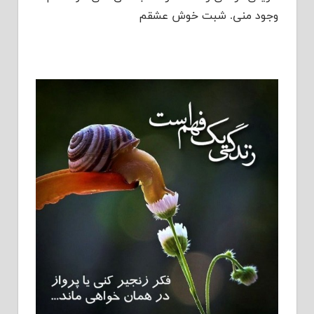
وجود منی. شبت خوش عشقم