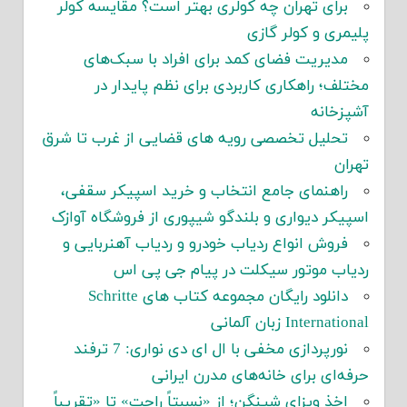
برای تهران چه کولری بهتر است؟ مقایسه کولر
پلیمری و کولر گازی
مدیریت فضای کمد برای افراد با سبک‌های
مختلف؛ راهکاری کاربردی برای نظم پایدار در
آشپزخانه
تحلیل تخصصی رویه های قضایی از غرب تا شرق
تهران
راهنمای جامع انتخاب و خرید اسپیکر سقفی،
اسپیکر دیواری و بلندگو شیپوری از فروشگاه آوازک
فروش انواع ردیاب خودرو و ردیاب آهنربایی و
ردیاب موتور سیکلت در پیام جی پی اس
دانلود رایگان مجموعه کتاب های Schritte
International زبان آلمانی
نورپردازی مخفی با ال ای دی نواری: 7 ترفند
حرفه‌ای برای خانه‌های مدرن ایرانی
اخذ ویزای شینگن؛ از «نسبتاً راحت» تا «تقریباً