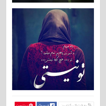
به اشتراک بگذارید:
فیسبوک
پینترست