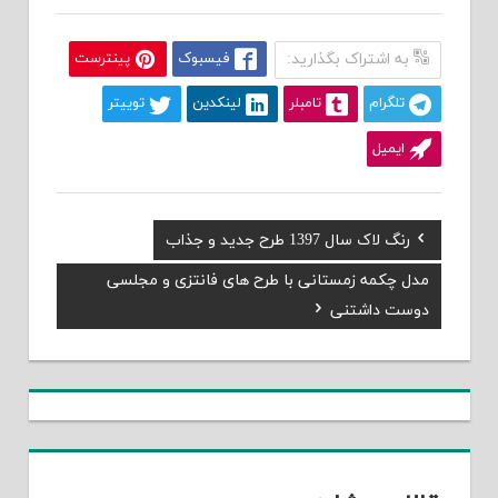
به اشتراک بگذارید:
فیسبوک
پینترست
تلگرام
تامبلر
لینکدین
توییتر
ایمیل
Previous
رنگ لاک سال 1397 طرح جدید و جذاب
راهبری
Post:
Next
مدل چکمه زمستانی با طرح های فانتزی و مجلسی
نوشته
Post:
دوست داشتنی