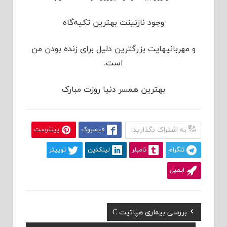
وجود نازنینت بهترین تکیه‌گاه
و مهربانیهایت بزرگترین دلیل برای زنده بودن من
است.
بهترین همسر دنیا روزت مبارک
به اشتراک بگذارید:
فیسبوک
پینترست
تلگرام
تامبلر
لینکدین
توییتر
ایمیل
Previous
بررسی بیماری هپاتیت C
راهبری
Post: