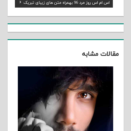
Next
اس ام اس روز مرد 96 بهمراه متن های زیبای تبریک
نوشته
Post:
مقالات مشابه