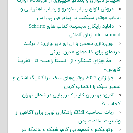
اسپیکر دیواری و بلندگو شیپوری از فروشگاه آوازک
فروش انواع ردیاب خودرو و ردیاب آهنربایی و
ردیاب موتور سیکلت در پیام جی پی اس
دانلود رایگان مجموعه کتاب های Schritte
International زبان آلمانی
نورپردازی مخفی با ال ای دی نواری: 7 ترفند
حرفه‌ای برای خانه‌های مدرن ایرانی
اخذ ویزای شینگن؛ از «نسبتاً راحت» تا «تقریباً
کابوس»
چرا زنان 2025 روتین‌های سخت را کنار گذاشتن و
مسیر سبک را انتخاب کردن
آدری: بهترین کلینیک زیبایی در شمال تهران
کجاست؟
ربات محاسبه BMI؛ راهکاری نوین برای آگاهی از
وضعیت سلامت بدن
برتونیکس؛ قدم‌هایی گرم، شیک و ماندگار در