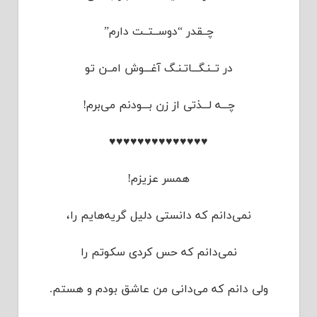
چــقدر “دوســتــت دارم”
در تــنـگـــاتـنـگ آغـــوش امــن تو
چـــه لـــذتی از زن بـــودنم می‌برم!
♥♥♥♥♥♥♥♥♥♥♥♥♥♥
همسر عزیزم!
نمی‌دانم که دانستی دلیل گریه‌هایم را،
نمی‌دانم که حس کردی سکوتم را
ولی دانم که می‌دانی من عاشق بودم و هستم.