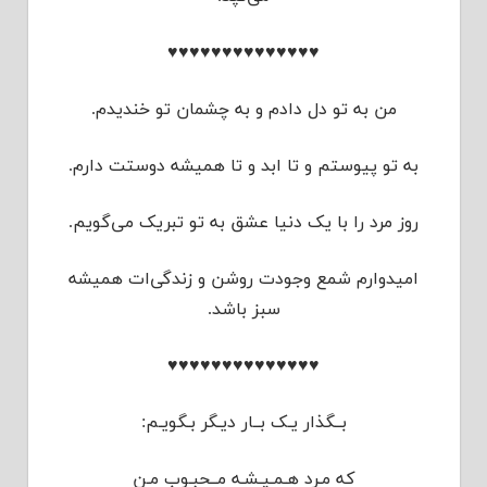
♥♥♥♥♥♥♥♥♥♥♥♥♥♥
من به تو دل دادم و به چشمان تو خندیدم.
به تو پیوستم و تا ابد و تا همیشه دوستت دارم.
روز مرد را با یک دنیا عشق به تو تبریک می‌گویم.
امیدوارم شمع وجودت روشن و زندگی‌ات همیشه
سبز باشد.
♥♥♥♥♥♥♥♥♥♥♥♥♥♥
بــگذار یـک بــار دیـگر بـگویـم:
که مـرد هـمـیـشـه مــحبـوب مـن