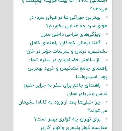
اجتماعی 1405 | آیا بیمه هزینه ایمپلنت را
می‌دهد؟
بهترین خوراکی ها در هوای سرد؛ در
هوای سرد چه غذایی بخوریم؟
ویژگی‌های طراحی داخلی منزل
گفتاردرمانی کودکان؛ راهنمای کامل
تشخیص، درمان و تمرینات مؤثر در خان
راز سلامتی فضانوردان در سفره شما؛
راهنمای جامع تشخیص و خرید بهترین
پودر اسپیرولینا
راهنمای جامع برای سفر به جزایر خلیج
فارس و دریای عمان
چرا خیلی‌ها بعد از ورود به کانادا پشیمان
می‌شوند؟
برای تهران چه کولری بهتر است؟
مقایسه کولر پلیمری و کولر گازی