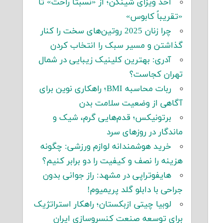
اخذ ویزای شینگن؛ از «نسبتاً راحت» تا
«تقریباً کابوس»
چرا زنان 2025 روتین‌های سخت را کنار
گذاشتن و مسیر سبک را انتخاب کردن
آدری: بهترین کلینیک زیبایی در شمال
تهران کجاست؟
ربات محاسبه BMI؛ راهکاری نوین برای
آگاهی از وضعیت سلامت بدن
برتونیکس؛ قدم‌هایی گرم، شیک و
ماندگار در روزهای سرد
خرید هوشمندانه لوازم ورزشی: چگونه
هزینه را نصف و کیفیت را دو برابر کنیم؟
هایفوتراپی در مشهد: راز جوانی بدون
جراحی با دابلو گلد پریمیوم!
لوبیا چیتی ازبکستان؛ راهکار استراتژیک
برای توسعه صنعت کنسروسازی ایران