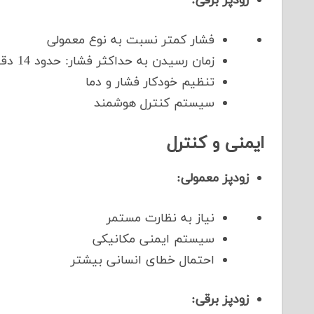
زودپز برقی:
فشار کمتر نسبت به نوع معمولی
زمان رسیدن به حداکثر فشار: حدود 14 دقیقه
تنظیم خودکار فشار و دما
سیستم کنترل هوشمند
ایمنی و کنترل
زودپز معمولی:
نیاز به نظارت مستمر
سیستم ایمنی مکانیکی
احتمال خطای انسانی بیشتر
زودپز برقی: