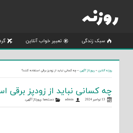
Skip
to
content
سبک زندگی
تعبیر خواب آنلاین
گرد
روزنه آنلاین
»
رپورتاژ آگهی
»
چه کسانی نباید از زودپز برقی استفاده کنند؟
چه کسانی نباید از زودپز برقی اس
13 نوامبر 2024
admin
دسته‌ها:
رپورتاژ آگهی
.