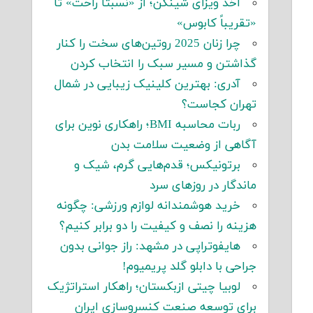
اخذ ویزای شینگن؛ از «نسبتاً راحت» تا
«تقریباً کابوس»
چرا زنان 2025 روتین‌های سخت را کنار
گذاشتن و مسیر سبک را انتخاب کردن
آدری: بهترین کلینیک زیبایی در شمال
تهران کجاست؟
ربات محاسبه BMI؛ راهکاری نوین برای
آگاهی از وضعیت سلامت بدن
برتونیکس؛ قدم‌هایی گرم، شیک و
ماندگار در روزهای سرد
خرید هوشمندانه لوازم ورزشی: چگونه
هزینه را نصف و کیفیت را دو برابر کنیم؟
هایفوتراپی در مشهد: راز جوانی بدون
جراحی با دابلو گلد پریمیوم!
لوبیا چیتی ازبکستان؛ راهکار استراتژیک
برای توسعه صنعت کنسروسازی ایران