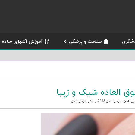
شگری
سلامت و پزشکی
آموزش آشپزی ساده
وق العاده شیک و زیبا
این ناخن
،
طراحی ناخن 2018
، و
مدل طراحی ناخن
.