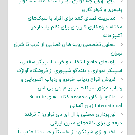
برای تهران چه کولری بهتر است؟ مقایسه کولر
پلیمری و کولر گازی
مدیریت فضای کمد برای افراد با سبک‌های
مختلف؛ راهکاری کاربردی برای نظم پایدار در
آشپزخانه
تحلیل تخصصی رویه های قضایی از غرب تا شرق
تهران
راهنمای جامع انتخاب و خرید اسپیکر سقفی،
اسپیکر دیواری و بلندگو شیپوری از فروشگاه آوازک
فروش انواع ردیاب خودرو و ردیاب آهنربایی و
ردیاب موتور سیکلت در پیام جی پی اس
دانلود رایگان مجموعه کتاب های Schritte
International زبان آلمانی
نورپردازی مخفی با ال ای دی نواری: 7 ترفند
حرفه‌ای برای خانه‌های مدرن ایرانی
اخذ ویزای شینگن؛ از «نسبتاً راحت» تا «تقریباً