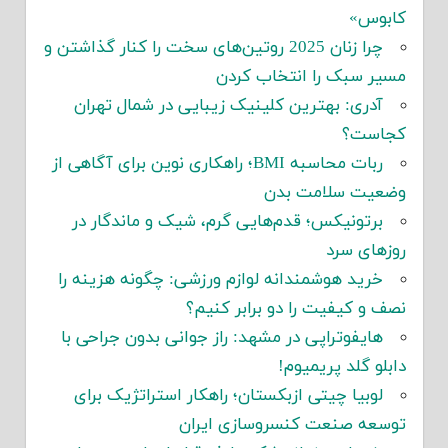
کابوس»
چرا زنان 2025 روتین‌های سخت را کنار گذاشتن و
مسیر سبک را انتخاب کردن
آدری: بهترین کلینیک زیبایی در شمال تهران
کجاست؟
ربات محاسبه BMI؛ راهکاری نوین برای آگاهی از
وضعیت سلامت بدن
برتونیکس؛ قدم‌هایی گرم، شیک و ماندگار در
روزهای سرد
خرید هوشمندانه لوازم ورزشی: چگونه هزینه را
نصف و کیفیت را دو برابر کنیم؟
هایفوتراپی در مشهد: راز جوانی بدون جراحی با
دابلو گلد پریمیوم!
لوبیا چیتی ازبکستان؛ راهکار استراتژیک برای
توسعه صنعت کنسروسازی ایران