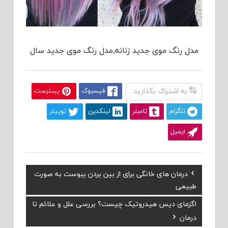
مدل رنگ موی جدید زنانه,مدل رنگ موی جدید سال
به اشتراک بگذارید:
فیسبوک
پینترست
تلگرام
تامبلر
لینکدین
توییتر
ایمیل
Previous
درمان های خانگی برای از بین بردن یبوست به صورت
راهبری
Post:
طبیعی
نوشته
Next
اگزمای دیس هیدروتیک چیست؟ بررسی علل و علائم تا
Post:
درمان