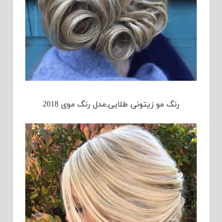
رنگ مو زیتونی طلایی,مدل رنگ موی 2018