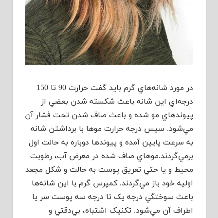
در مورد شانه‌هاي گرم بايد گفت حرارت 90 تا 150
درجه‌اي اين شانه باعث شکسته شدن بعضي از
پيوندهاي مو شده و باعث صاف شدن تحت فشار آن
مي‌شود. سپس درجه حرارت موها با برداشتن شانه
به سرعت پايين آمده و پيوندها دوباره به حالت اول
برمي‌گردند.موهاي صاف شده در معرض آب، رطوبت
محيط و يا حتي تعريق پوست به حالت و شکل مجعد
اوليه خود باز مي‌گردند. کمپرس گرم با اين شانه‌ها
باعث سوختگي درجه يک تا درجه سه پوست سر يا
اطراف آن مي‌شود. تکنيک اشتباه، بي‌دقتي و