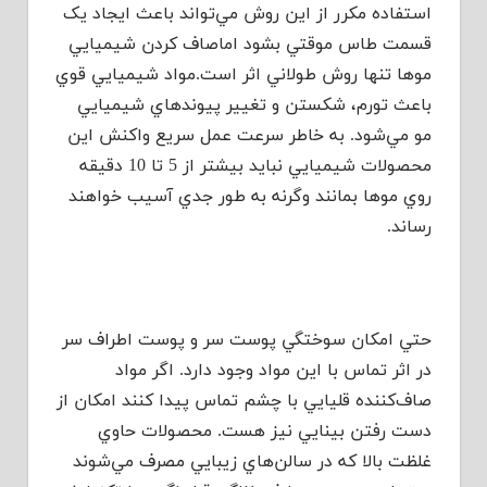
استفاده مکرر از اين روش مي‌تواند باعث ايجاد يک
قسمت طاس موقتي بشود اماصاف کردن شيميايي
موها تنها روش طولاني اثر است.مواد شيميايي قوي
باعث تورم، شکستن و تغيير پيوندهاي شيميايي
مو مي‌شود. به خاطر سرعت عمل سريع واکنش اين
محصولات شيميايي نبايد بيشتر از 5 تا 10 دقيقه
روي موها بمانند وگرنه به طور جدي آسيب خواهند
رساند.
حتي‌ امکان سوختگي پوست سر و پوست اطراف سر
در اثر تماس با اين مواد وجود دارد. اگر مواد
صاف‌کننده قليايي با چشم تماس پيدا کنند امکان از
دست رفتن بينايي نيز هست. محصولات حاوي
غلظت بالا که در سالن‌هاي زيبايي مصرف مي‌شوند