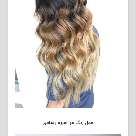
مدل رنگ مو امبره وسامبر