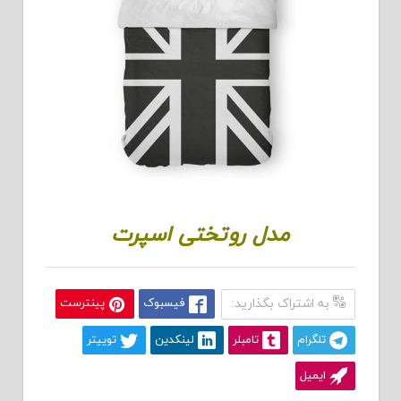
مدل روتختی اسپرت
به اشتراک بگذارید:
فیسبوک
پینترست
تلگرام
تامبلر
لینکدین
توییتر
ایمیل