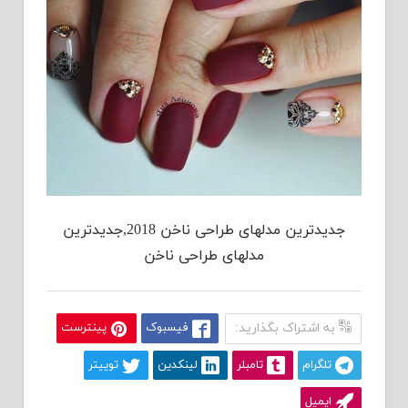
جدیدترین مدلهای طراحی ناخن 2018,جدیدترین
مدلهای طراحی ناخن
به اشتراک بگذارید:
فیسبوک
پینترست
تلگرام
تامبلر
لینکدین
توییتر
ایمیل