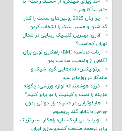
اخذ ویزای شینگن؛ از «نسبتاً راحت» تا
«تقریباً کابوس»
چرا زنان 2025 روتین‌های سخت را کنار
گذاشتن و مسیر سبک را انتخاب کردن
آدری: بهترین کلینیک زیبایی در شمال
تهران کجاست؟
ربات محاسبه BMI؛ راهکاری نوین برای
آگاهی از وضعیت سلامت بدن
برتونیکس؛ قدم‌هایی گرم، شیک و
ماندگار در روزهای سرد
خرید هوشمندانه لوازم ورزشی: چگونه
هزینه را نصف و کیفیت را دو برابر کنیم؟
هایفوتراپی در مشهد: راز جوانی بدون
جراحی با دابلو گلد پریمیوم!
لوبیا چیتی ازبکستان؛ راهکار استراتژیک
برای توسعه صنعت کنسروسازی ایران