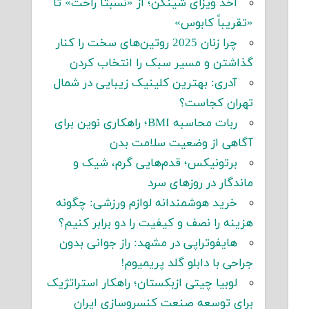
اخذ ویزای شینگن؛ از «نسبتاً راحت» تا
«تقریباً کابوس»
چرا زنان 2025 روتین‌های سخت را کنار
گذاشتن و مسیر سبک را انتخاب کردن
آدری: بهترین کلینیک زیبایی در شمال
تهران کجاست؟
ربات محاسبه BMI؛ راهکاری نوین برای
آگاهی از وضعیت سلامت بدن
برتونیکس؛ قدم‌هایی گرم، شیک و
ماندگار در روزهای سرد
خرید هوشمندانه لوازم ورزشی: چگونه
هزینه را نصف و کیفیت را دو برابر کنیم؟
هایفوتراپی در مشهد: راز جوانی بدون
جراحی با دابلو گلد پریمیوم!
لوبیا چیتی ازبکستان؛ راهکار استراتژیک
برای توسعه صنعت کنسروسازی ایران