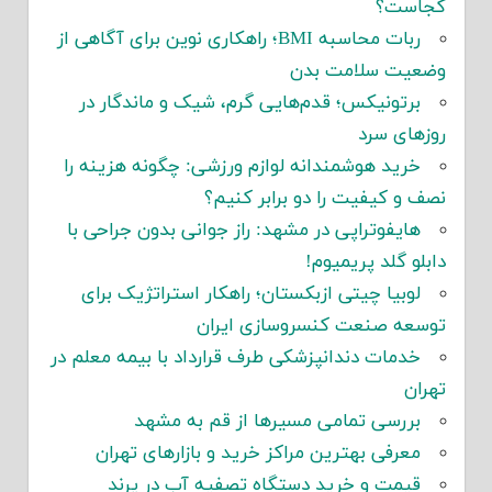
کجاست؟
ربات محاسبه BMI؛ راهکاری نوین برای آگاهی از
وضعیت سلامت بدن
برتونیکس؛ قدم‌هایی گرم، شیک و ماندگار در
روزهای سرد
خرید هوشمندانه لوازم ورزشی: چگونه هزینه را
نصف و کیفیت را دو برابر کنیم؟
هایفوتراپی در مشهد: راز جوانی بدون جراحی با
دابلو گلد پریمیوم!
لوبیا چیتی ازبکستان؛ راهکار استراتژیک برای
توسعه صنعت کنسروسازی ایران
خدمات دندانپزشکی طرف قرارداد با بیمه معلم در
تهران
بررسی تمامی مسیرها از قم به مشهد
معرفی بهترین مراکز خرید و بازارهای تهران
قیمت و خرید دستگاه تصفیه آب در پرند