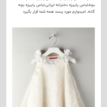
بچه,لباس پاییزه دخترانه ایرانی,لباس پاییزه بچه
گانه, امیدوارم مورد پسند همه شما قرار بگیرد