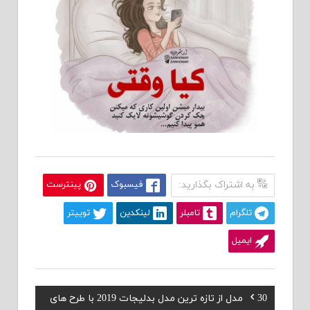
به اشتراک بگذارید:
فیسبوک
پینترست
تلگرام
تامبلر
لینکدین
توییتر
ایمیل
Previous
30 مدل از تازه ترین مدل بدلیجات 2019 با طرح های