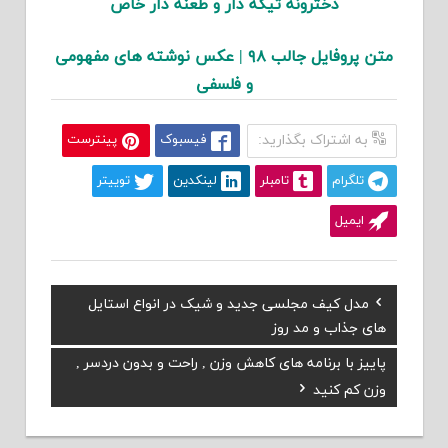
دخترونه تیکه دار و طعنه دار خاص
متن پروفایل جالب ۹۸ | عکس نوشته های مفهومی
و فلسفی
به اشتراک بگذارید:
فیسبوک
پینترست
تلگرام
تامبلر
لینکدین
توییتر
ایمیل
Previous
مدل کیف مجلسی جدید و شیک در انواع استایل
راهبری
Post:
های جذاب و مد روز
نوشته
Next
پاییز با برنامه های کاهش وزن , راحت و بدون دردسر ,
Post:
وزن کم کنید