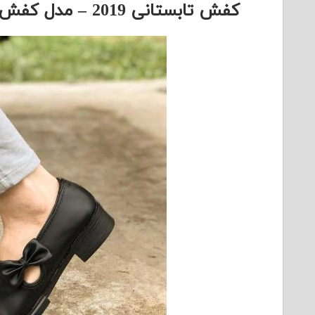
کفش تابستانی 2019 – مدل کفش تابستانی 98 – کفش راحتی دخترانه 2019