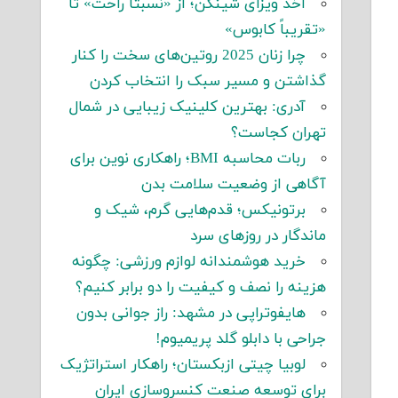
اخذ ویزای شینگن؛ از «نسبتاً راحت» تا
«تقریباً کابوس»
چرا زنان 2025 روتین‌های سخت را کنار
گذاشتن و مسیر سبک را انتخاب کردن
آدری: بهترین کلینیک زیبایی در شمال
تهران کجاست؟
ربات محاسبه BMI؛ راهکاری نوین برای
آگاهی از وضعیت سلامت بدن
برتونیکس؛ قدم‌هایی گرم، شیک و
ماندگار در روزهای سرد
خرید هوشمندانه لوازم ورزشی: چگونه
هزینه را نصف و کیفیت را دو برابر کنیم؟
هایفوتراپی در مشهد: راز جوانی بدون
جراحی با دابلو گلد پریمیوم!
لوبیا چیتی ازبکستان؛ راهکار استراتژیک
برای توسعه صنعت کنسروسازی ایران