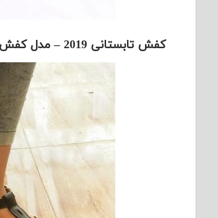
کفش تابستانی 2019 – مدل کفش تابستانی 98 – کفش راحتی دخترانه 2019