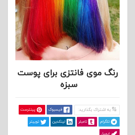
رنگ موی فانتزی برای پوست
سبزه
به اشتراک بگذارید:
فیسبوک
پینترست
تلگرام
تامبلر
لینکدین
توییتر
ایمیل