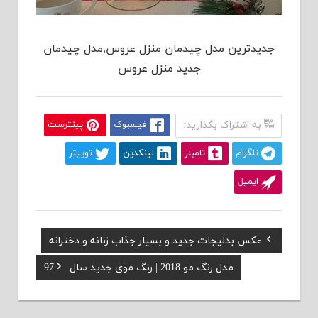
جدیدترین مدل چیدمان منزل عروس,مدل چیدمان
جدید منزل عروس
به اشتراک بگذارید:
فیسبوک
پینترست
تلگرام
تامبلر
لینکدین
توییتر
ایمیل
Previous
عکس بدلیجات جدید و بسیار جذاب زنانه و دخترانه
راهبری
Post:
Next
مدل رنگ مو 2018 | رنگ موی جدید سال 97
نوشته
Post: