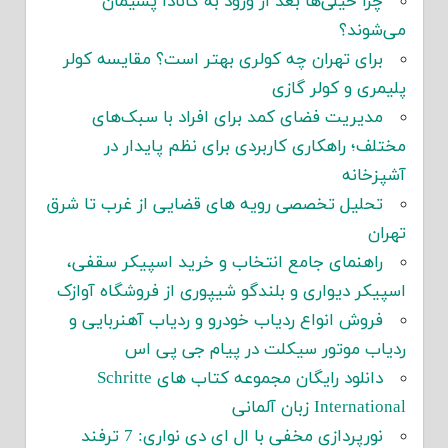
چرا خیلی‌ها بعد از ورود به کانادا پشیمان
می‌شوند؟
برای تهران چه کولری بهتر است؟ مقایسه کولر
پلیمری و کولر گازی
مدیریت فضای کمد برای افراد با سبک‌های
مختلف؛ راهکاری کاربردی برای نظم پایدار در
آشپزخانه
تحلیل تخصصی رویه های قضایی از غرب تا شرق
تهران
راهنمای جامع انتخاب و خرید اسپیکر سقفی،
اسپیکر دیواری و بلندگو شیپوری از فروشگاه آوازک
فروش انواع ردیاب خودرو و ردیاب آهنربایی و
ردیاب موتور سیکلت در پیام جی پی اس
دانلود رایگان مجموعه کتاب های Schritte
International زبان آلمانی
نورپردازی مخفی با ال ای دی نواری: 7 ترفند