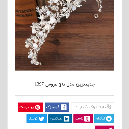
جدیدترین مدل تاج عروس 1397
به اشتراک بگذارید:
فیسبوک
پینترست
تلگرام
تامبلر
لینکدین
توییتر