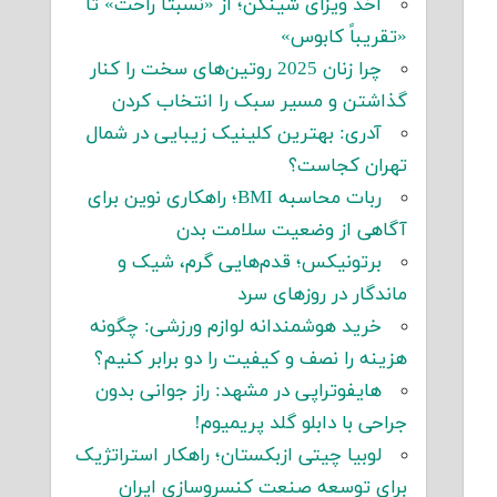
اخذ ویزای شینگن؛ از «نسبتاً راحت» تا
«تقریباً کابوس»
چرا زنان 2025 روتین‌های سخت را کنار
گذاشتن و مسیر سبک را انتخاب کردن
آدری: بهترین کلینیک زیبایی در شمال
تهران کجاست؟
ربات محاسبه BMI؛ راهکاری نوین برای
آگاهی از وضعیت سلامت بدن
برتونیکس؛ قدم‌هایی گرم، شیک و
ماندگار در روزهای سرد
خرید هوشمندانه لوازم ورزشی: چگونه
هزینه را نصف و کیفیت را دو برابر کنیم؟
هایفوتراپی در مشهد: راز جوانی بدون
جراحی با دابلو گلد پریمیوم!
لوبیا چیتی ازبکستان؛ راهکار استراتژیک
برای توسعه صنعت کنسروسازی ایران