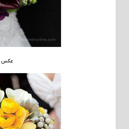
عکس د