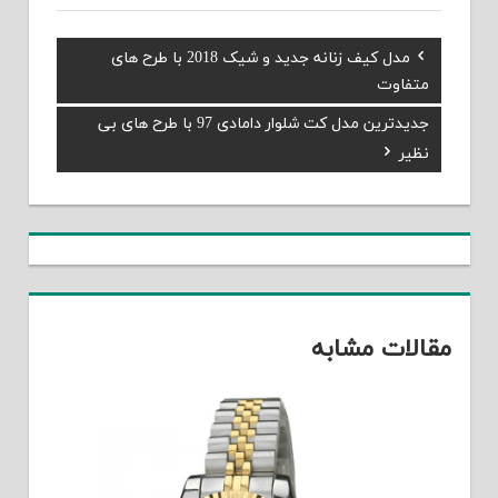
Previous
مدل کیف زنانه جدید و شیک 2018 با طرح های
راهبری
Post:
متفاوت
نوشته
Next
جدیدترین مدل کت شلوار دامادی 97 با طرح های بی
Post:
نظیر
مقالات مشابه