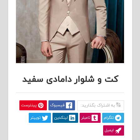
کت و شلوار دامادی سفید
به اشتراک بگذارید:
فیسبوک
پینترست
تلگرام
تامبلر
لینکدین
توییتر
ایمیل