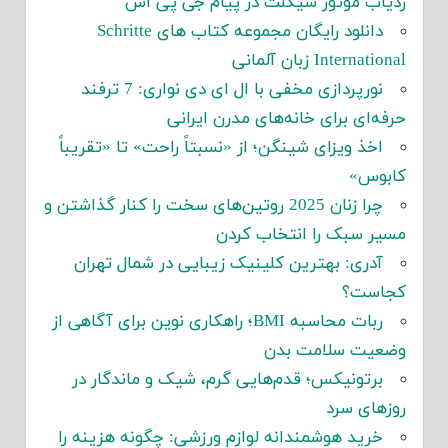
ردیاب موتور سیکلت در پیام جی پی اس
دانلود رایگان مجموعه کتاب های Schritte
International زبان آلمانی
نورپردازی مخفی با ال ای دی نواری: 7 ترفند
حرفه‌ای برای خانه‌های مدرن ایرانی
اخذ ویزای شینگن؛ از «نسبتاً راحت» تا «تقریباً
کابوس»
چرا زنان 2025 روتین‌های سخت را کنار گذاشتن و
مسیر سبک را انتخاب کردن
آدری: بهترین کلینیک زیبایی در شمال تهران
کجاست؟
ربات محاسبه BMI؛ راهکاری نوین برای آگاهی از
وضعیت سلامت بدن
برتونیکس؛ قدم‌هایی گرم، شیک و ماندگار در
روزهای سرد
خرید هوشمندانه لوازم ورزشی: چگونه هزینه را