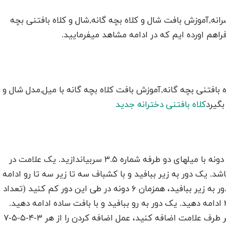
انه,آموزش بافت شال و کلاه بچه گانه,شال و کلاه بافتنی بچه
فراهم اورده ایم که در ادامه مشاهد میفرمایید.
ه بافتنی بچه گانه,آموزش بافت کلاه بچه گانه با میل,مدل شال و
بگیرد
کلاه بافتنی دخترانه جدید
پاچه ها: به صورت گرد بافته میشود. ۴۸-۵۴-۶۰-۶۶-۷۲ دونه با میلهای دو طرفه شماره ۳.۵ سربیاندازید. یک علامت در
د. یک دور به زیر ببافید و با کشباف سه تا زیر سه تا رو ادامه
دهید. وقتی اندازه کش ۴-۴-۴-۵-۵ سانتیمتر شد یک دور به زیر ببافید، همزمان ۶ دونه در طی این دور کم کنید (تعداد
دانه ها ۴۲-۴۸-۵۴-۶۰-۶۶). بافت را با میلهای شماره ۴.۵ ادامه دهید. یک دور به رو ببافید و با بافت ساده ادامه دهید.
وقتی اندازه کار ۶-۶-۶-۷-۷ سانتیمتر شد یک دونه در هر طرف علامت اضافه کنید، عمل اضافه کردن را از هر ۳-۴-۵-۵-۷