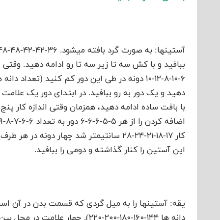
ببافید و با کش سه تا زیر سه تا رو ادامه دهید. وقتی ا
دهید و یک دور به رو ببافید. در ابتدای دور یک علام
با بافت ساده ادامه دهید، همزمان وقتی اندازه کار پ
این آستین را کنار گذاشته و دومی را ببافید.
یقه: آستینها را به میل گردی که قسمت بدن در آن است 
دانه ها ۱۴۴-۱۶۰-۱۸۰-۲۰۰-۲۲۰). چها