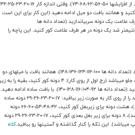
سانتیمتر به تعداد ۴ بار انجام دهید (تعداد دانه ها بعد از افزایشها ۵۰-۵۶-۶۲-۶۸-۷۴). وقتی اندازه کار ۱۶-۲۰-۲۳-۲۵-۳۲
کنید و همانند بافت دو میل ادامه دهید (این کار برای این است
طرف علامت یک دونه سربیاندازید (تعداد دانه ها
۵۲-۵۸-۶۴) وقتی اندازه کار ۱۸-۲۲-۲۵-۲۹-۳۴ سانتیمتر شد یک دونه در هر طرف علامت کور کنید. این پاچه را
بدن: دو پاچه را را به میلهای گرد شماره ۴.۵ منتقل کنید (تعداد دانه ها ۱۰۰-۱۱۲-۱۲۴-۱۳۶-۱۴۸). همانند بافت با میلهای دو
تائی به صورت زیر ادامه دهید محل درز از وسط قسمت جلو میباشد (رج اول از روی کار): ۴ دونه کور کنید، بقیه را به زی
ببافید. برگردید، چهار دونه کور کنید و بقیه را به رو ببافید (تعداد دانه ها ۹۲-۱۰۴-۱۱۶-۱۲۸-۱۴۰). با بافت ساده ادامه دهید.
وقتی اندازه کار ۳۷-۴۵-۵۳-۵۸-۶۵ سانتیمتر شد رج بعد را از روی کار به صورت زیر ببافید: ۱۷-۲۰-۲۳-۲۶-۲۹ دونه ساده
(این دونه ها مربوط به قسمت جلو سمت راست میباشد)، هشت دونه برای زیربغل کور کنید، ۴۲-۴۸-۵۴-۶۰-۶۶ دونه
ساده ببافید (این دونه ها مربوط به قسمت پشت میباشد)، ۸ دونه برای زیر بغل بعدی کور کنید، ۱۷-۲۰-۲۳-۲۶-۲۹ دونه
یباشد). این تکه را کنار گذاشته و آستینها رو ببافید.
کلاه