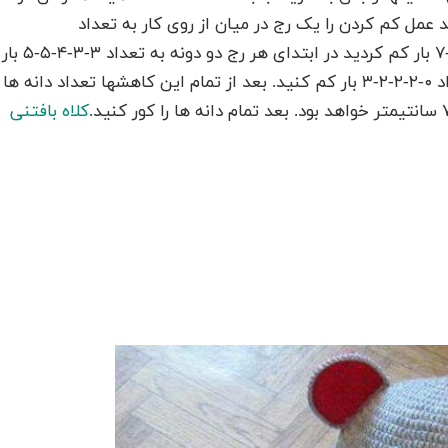
عمل کم کردن را یک رج در میان از روی کار به تعداد
۱۰-۱۱-۱۲-۱۳-۱۵ بار ادامه دهید همزمان وقتی که ۷-۶-۶-۶-۷ بار کم کردید در ابتدای هر رج دو دونه به تعداد ۳-۳-۴-۵-۵ بار
برای شکل دادن یقه کم کنید بعد هم یک دونه به تعداد ۰-۲-۲-۲-۳ بار کم کنید. بعد از تمام این کاهشها تعداد دانه ها
کلاه بافتنی