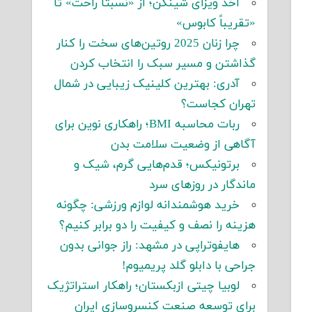
اخذ ویزای شینگن؛ از «نسبتاً راحت» تا
«تقریباً کابوس»
چرا زنان 2025 روتین‌های سخت را کنار
گذاشتن و مسیر سبک را انتخاب کردن
آدری: بهترین کلینیک زیبایی در شمال
تهران کجاست؟
ربات محاسبه BMI؛ راهکاری نوین برای
آگاهی از وضعیت سلامت بدن
برتونیکس؛ قدم‌هایی گرم، شیک و
ماندگار در روزهای سرد
خرید هوشمندانه لوازم ورزشی: چگونه
هزینه را نصف و کیفیت را دو برابر کنیم؟
هایفوتراپی در مشهد: راز جوانی بدون
جراحی با دابلو گلد پریمیوم!
لوبیا چیتی ازبکستان؛ راهکار استراتژیک
برای توسعه صنعت کنسروسازی ایران