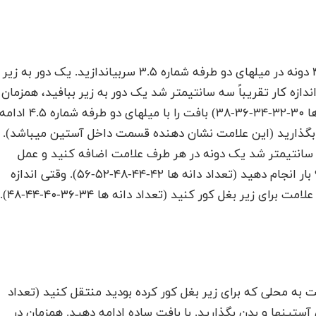
آستینها: به صورت گرد بافته میشود. ۳۶-۴۲-۴۲-۴۸-۴۸ دونه در میلهای دو طرفه شماره ۳.۵ سربیاندازید. یک دور به زیر
ندازه کار تقریباً سه سانتیمتر شد یک دور به زیر ببافید، همزمان
۶-۱۰-۸-۱۲-۱۰ دونه در طی این دور کم کنید (تعداد دانه ها ۳۰-۳۲-۳۴-۳۶-۳۸) بافت را با میلهای دو طرفه شماره ۴.۵ ا
ت بگذارید (این علامت نشان دهنده قسمت داخل آستین میباشد).
نج سانتیمتر شد یک دونه در هر طرف علامت اضافه کنید و عمل
اضافه کردن را از هر ۵-۵-۶-۶-۶ دور به تعداد ۶-۶-۷-۸-۹ بار انجام دهید (تعداد دانه ها ۴۲-۴۴-۴۸-۵۲-۵۶). وقتی اندازه
کار ۱۷-۱۸-۲۱-۲۴-۲۸ سانتیمتر شد چهار دونه در هر طرف علامت برای زیر بغل کور کنید (تعداد دانه ها ۳۴-۳۶-۴۰-۴۴
به محلی که برای زیر بغل کور کرده بودید منتقل کنید (تعداد
ر علامت در محل بین آستینها و بدن بگذارید. با بافت ساده ادامه دهید. همزمان در