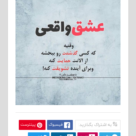
به اشتراک بگذارید:
فیسبوک
پینترست