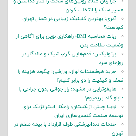
چرا زنان 2025 روتین‌های سخت را کنار گذاشتن و
مسیر سبک را انتخاب کردن
آدری: بهترین کلینیک زیبایی در شمال تهران
کجاست؟
ربات محاسبه BMI؛ راهکاری نوین برای آگاهی از
وضعیت سلامت بدن
برتونیکس؛ قدم‌هایی گرم، شیک و ماندگار در
روزهای سرد
خرید هوشمندانه لوازم ورزشی: چگونه هزینه را
نصف و کیفیت را دو برابر کنیم؟
هایفوتراپی در مشهد: راز جوانی بدون جراحی با
دابلو گلد پریمیوم!
لوبیا چیتی ازبکستان؛ راهکار استراتژیک برای
توسعه صنعت کنسروسازی ایران
خدمات دندانپزشکی طرف قرارداد با بیمه معلم در
تهران