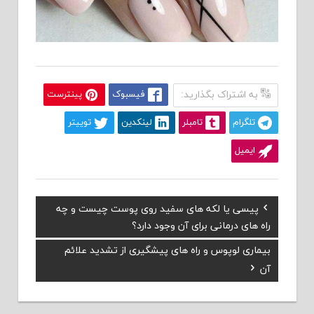
به اشتراک بگذارید:
فیسبوک
پینترست
تلگرام
تامبلر
لینکدین
توییتر
ایمیل
Previous
پیسی یا لکه های سفید روی پوست چیست و چه
راهبری
Post:
راه های درمانی برای آن وجود دارد؟
نوشته
Next
بیماری لوپوس و راه های پیشگیری از تشدید علائم
Post:
آن