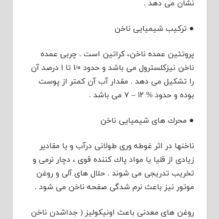
نشان می دهد .
● تركیب شیمیایی ناخن
پروتئین عمده ناخن، كراتین است . چربی عمده
ناخن نیزكلسترول می باشد و حدود ۱/۰ تا ۱ درصد آن
را تشكیل می دهد . مقدار آب آن كمتر از پوست
بوده و حدود % ۱۲ – ۷ می باشد .
● محرك های شیمیایی ناخن
ناخنها در اثر غوطه وری طولانی درآب و یا مقادیر
زیادی از قلیا یا مواد پاك كننده قوی ، دچار نرمی و
تخریب تدریجی می شوند . حلال های آلی و روغن
موتور نیز باعث نرم شدگی صفحه ناخن می شود .
روغن های معدنی باعث اونیكولیز ( جداشدن ناخن