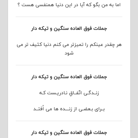
ﺍﻣﺎ ﺑﻪ ﻣﻦ ﺑﮕﻮ ﮐﻪ ﺁﯾﺎ ﺩﺭ ﺍﯾﻦ ﺩﻧﯿﺎ ﻫﻤﻨﻔﺴﯽ ﻫﺴﺖ ؟
جملات فوق العاده سنگین و تیکه دار
هر چقدر عینکم را تمیزتر می کنم دنیا کثیف تر می
شود
جملات فوق العاده سنگین و تیکه دار
زنــدگـی اتّفــاقِ نـادریـست کـه
بــرای بـعضـی از زنــــده ها می اُفتــد
جملات فوق العاده سنگین و تیکه دار