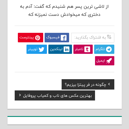
از لاشی ترین پسر هم شنیدم که گفت: آدم به
دختری که میخوادش دست نمیزنه که
به اشتراک بگذارید:
فیسبوک
پینترست
تلگرام
تامبلر
لینکدین
توییتر
ایمیل
Previous
چگونه در فر پیتزا بپزیم؟
راهبری
Post:
Next
بهترین عکس های ناب و کمیاب پروفایل
نوشته
Post: