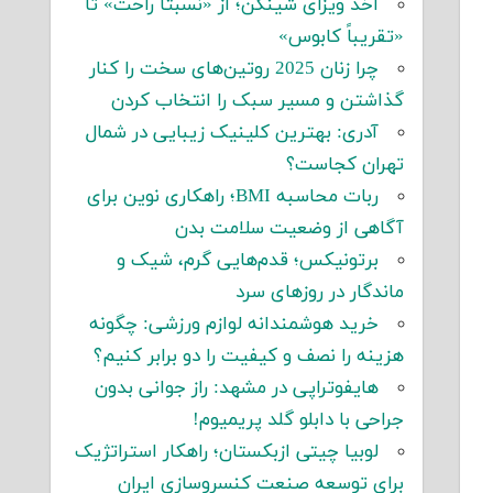
اخذ ویزای شینگن؛ از «نسبتاً راحت» تا
«تقریباً کابوس»
چرا زنان 2025 روتین‌های سخت را کنار
گذاشتن و مسیر سبک را انتخاب کردن
آدری: بهترین کلینیک زیبایی در شمال
تهران کجاست؟
ربات محاسبه BMI؛ راهکاری نوین برای
آگاهی از وضعیت سلامت بدن
برتونیکس؛ قدم‌هایی گرم، شیک و
ماندگار در روزهای سرد
خرید هوشمندانه لوازم ورزشی: چگونه
هزینه را نصف و کیفیت را دو برابر کنیم؟
هایفوتراپی در مشهد: راز جوانی بدون
جراحی با دابلو گلد پریمیوم!
لوبیا چیتی ازبکستان؛ راهکار استراتژیک
برای توسعه صنعت کنسروسازی ایران