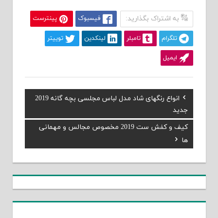
به اشتراک بگذارید:
فیسبوک
پینترست
تلگرام
تامبلر
لینکدین
توییتر
ایمیل
Previous
انواع رنگهای شاد مدل لباس مجلسی بچه گانه 2019
راهبری
Post:
جدید
نوشته
Next
کیف و کفش ست 2019 مخصوص مجالس و مهمانی
Post:
ها