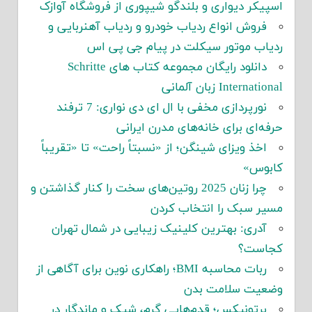
اسپیکر دیواری و بلندگو شیپوری از فروشگاه آوازک
فروش انواع ردیاب خودرو و ردیاب آهنربایی و
ردیاب موتور سیکلت در پیام جی پی اس
دانلود رایگان مجموعه کتاب های Schritte
International زبان آلمانی
نورپردازی مخفی با ال ای دی نواری: 7 ترفند
حرفه‌ای برای خانه‌های مدرن ایرانی
اخذ ویزای شینگن؛ از «نسبتاً راحت» تا «تقریباً
کابوس»
چرا زنان 2025 روتین‌های سخت را کنار گذاشتن و
مسیر سبک را انتخاب کردن
آدری: بهترین کلینیک زیبایی در شمال تهران
کجاست؟
ربات محاسبه BMI؛ راهکاری نوین برای آگاهی از
وضعیت سلامت بدن
برتونیکس؛ قدم‌هایی گرم، شیک و ماندگار در