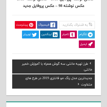
عکس نوشته 98 – عکس پروفایل جدید
به اشتراک بگذارید:
فیسبوک
پینترست
تلگرام
تامبلر
لینکدین
توییتر
ایمیل
Previous
طرز تهیه مانتی سه گوش همراه با آموزش خمیر
راهبری
Post:
مانتی
نوشته
Next
جدیدترین مدل رنگ مو فانتزی 2019 در طرح های
Post:
متفاوت