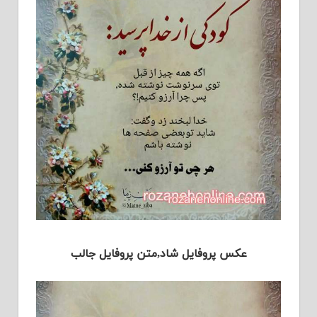
عکس پروفایل شاد,متن پروفایل جالب