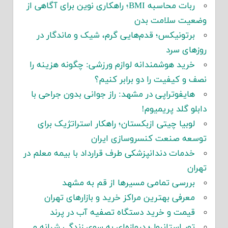
ربات محاسبه BMI؛ راهکاری نوین برای آگاهی از
وضعیت سلامت بدن
برتونیکس؛ قدم‌هایی گرم، شیک و ماندگار در
روزهای سرد
خرید هوشمندانه لوازم ورزشی: چگونه هزینه را
نصف و کیفیت را دو برابر کنیم؟
هایفوتراپی در مشهد: راز جوانی بدون جراحی با
دابلو گلد پریمیوم!
لوبیا چیتی ازبکستان؛ راهکار استراتژیک برای
توسعه صنعت کنسروسازی ایران
خدمات دندانپزشکی طرف قرارداد با بیمه معلم در
تهران
بررسی تمامی مسیرها از قم به مشهد
معرفی بهترین مراکز خرید و بازارهای تهران
قیمت و خرید دستگاه تصفیه آب در پرند
تور استانبول؛ دروازه‌ای به سوی زندگی شبانه و