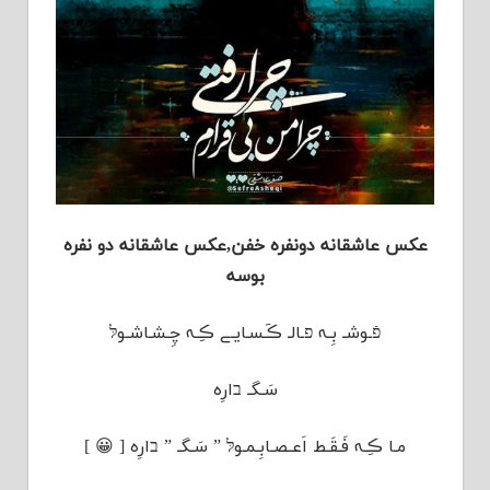
عکس عاشقانه دونفره خفن,عکس عاشقانه دو نفره
بوسه
פֿـوشـ بِـﮧ פـالـ ڪَـسـایـﮯ ڪِـﮧ چِـشـاشـوלּ
سَـگـ בارِه
مـا ڪِـﮧ فَـقَـط اَعـصـابِـمـوלּ ” سَـگـ ” בارِه [ 😀 ]