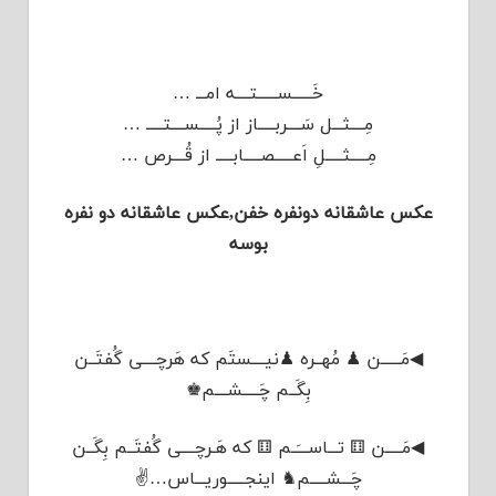
خَــــــســــــتــــه امـــ …
مِــــثـــل سَــــربـــــاز از پُـــــســــتـــــ …
مِـــــثـــــلِ اَعـــــصـــــابـــــ از قُــــرص …
عکس عاشقانه دونفره خفن,عکس عاشقانه دو نفره
بوسه
◀مَــــــن ♟ مُهــره ♟نیــــستَم که هَرچــــی گُفتَــن
بِگَــم چَـــــشــــم♚
◀مَـــــن ⚅ تـــاســـَــم ⚅ که هَـرچــــی گُفتَــم بِگَــن
چَـــشـــــم♞ اینجـــــوریـــاس…✌