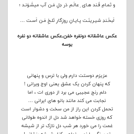
و تَمـامِ قَـند هـای ِ عالَـم دَر دِلِ مَـن آب میشَـوَنـد ؛
لَبخَـندِ شیـرینَـت پـایـانِ روزِگارِ تَلـخِ مَـن اَسـت …
عکس عاشقانه دونفره خفن,عکس عاشقانه دو نفره
بوسه
عزیزم دوستت دارم ولی با ترس و پنهانی
که پنهان کردن یک عشق یعنی اوج ویرانی !
دلم رنج عجیبی می برد از دوری ات ، اما
نجابت می کند مانند بانو های ایرانی …
تحمل کردن این راز از من سخت و دشوار است
که روزی خسته خواهد شد دل از اندوه طولانی
غمت را می خورد هر شب دل نازک تر از شیشه