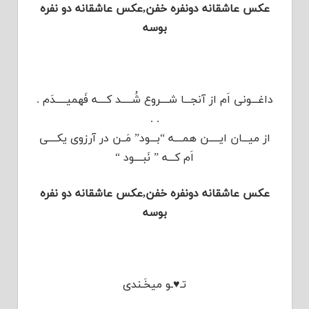
عکس عاشقانه دونفره خفن,عکس عاشقانه دو نفره
بوسه
داغـــونی اَم از آنجـــا شــــروع شُـــــد کــــه فَهمیـــــدَم .
. .
از میـــان ایـــــن همــــه “بـــود” مَــن در آرزوی یکــــی
اَم کـــه ” نَبــــود “
عکس عاشقانه دونفره خفن,عکس عاشقانه دو نفره
بوسه
تـ♥ـو میخَـندی