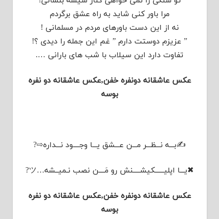
تو سنگی را نمی خواهی کنار شیشه بنشانی!
مرا باور کنی شاید به راه عشق برگردم
نه از این دست باورهای مردم در مسلمانی !
” عزیزم دوستت دارم ” غم این جمله را دیدی ؟!
تفاوت دارد این سیلاب با شب های بارانی ….
عکس عاشقانه دونفره خفن,عکس عاشقانه دو نفره
بوسه
✍بـــه نـــظـــر مـــن عـــشق یـــا وجــــود نـــداره⇨?
✖یـــا اپلیــــــکیشـــــنش رو مَــــن نصب نـمیــشه…ツ?
عکس عاشقانه دونفره خفن,عکس عاشقانه دو نفره
بوسه