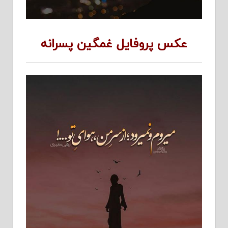
عکس پروفایل غمگین پسرانه