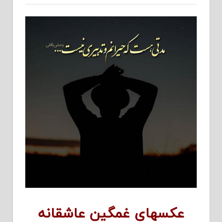
عکسهای غمگین عاشقانه