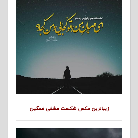
زیباترین عکس شکست عشقی غمگین