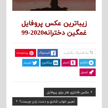
زیباترین عکس پروفایل
غمگین دخترانه2020-99
به اشتراک بگذارید:
فیسبوک
پینترست
تلگرام
تامبلر
لینکدین
توییتر
ایمیل
Previous
عکس فانتزی طنز برای پروفایل
راهبری
Post:
Next
تعبیر خواب شادی و دست زدن چیست؟
نوشته
Post: