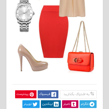
به اشتراک بگذارید:
فیسبوک
پینترست
تلگرام
تامبلر
لینکدین
توییتر