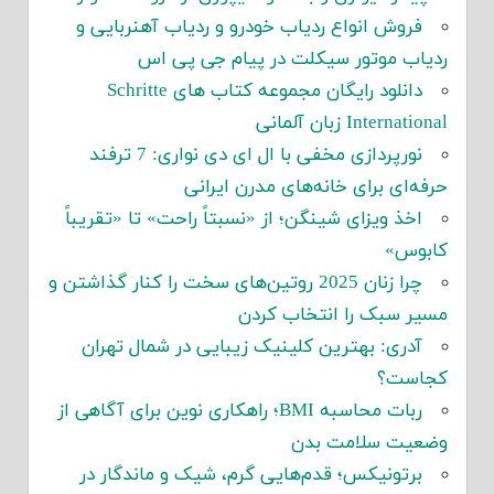
فروش انواع ردیاب خودرو و ردیاب آهنربایی و
ردیاب موتور سیکلت در پیام جی پی اس
دانلود رایگان مجموعه کتاب های Schritte
International زبان آلمانی
نورپردازی مخفی با ال ای دی نواری: 7 ترفند
حرفه‌ای برای خانه‌های مدرن ایرانی
اخذ ویزای شینگن؛ از «نسبتاً راحت» تا «تقریباً
کابوس»
چرا زنان 2025 روتین‌های سخت را کنار گذاشتن و
مسیر سبک را انتخاب کردن
آدری: بهترین کلینیک زیبایی در شمال تهران
کجاست؟
ربات محاسبه BMI؛ راهکاری نوین برای آگاهی از
وضعیت سلامت بدن
برتونیکس؛ قدم‌هایی گرم، شیک و ماندگار در