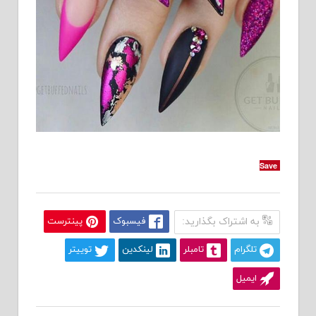
Save
به اشتراک بگذارید:
فیسبوک
پینترست
تلگرام
تامبلر
لینکدین
توییتر
ایمیل