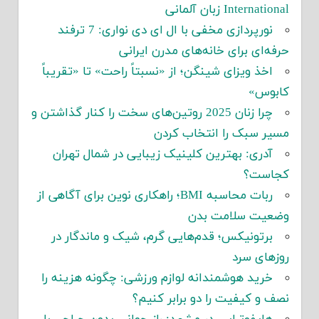
International زبان آلمانی
نورپردازی مخفی با ال ای دی نواری: 7 ترفند
حرفه‌ای برای خانه‌های مدرن ایرانی
اخذ ویزای شینگن؛ از «نسبتاً راحت» تا «تقریباً
کابوس»
چرا زنان 2025 روتین‌های سخت را کنار گذاشتن و
مسیر سبک را انتخاب کردن
آدری: بهترین کلینیک زیبایی در شمال تهران
کجاست؟
ربات محاسبه BMI؛ راهکاری نوین برای آگاهی از
وضعیت سلامت بدن
برتونیکس؛ قدم‌هایی گرم، شیک و ماندگار در
روزهای سرد
خرید هوشمندانه لوازم ورزشی: چگونه هزینه را
نصف و کیفیت را دو برابر کنیم؟