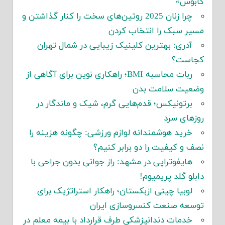
کابوس»
چرا زنان 2025 روتین‌های سخت را کنار گذاشتن و
مسیر سبک را انتخاب کردن
آدری: بهترین کلینیک زیبایی در شمال تهران
کجاست؟
ربات محاسبه BMI؛ راهکاری نوین برای آگاهی از
وضعیت سلامت بدن
برتونیکس؛ قدم‌هایی گرم، شیک و ماندگار در
روزهای سرد
خرید هوشمندانه لوازم ورزشی: چگونه هزینه را
نصف و کیفیت را دو برابر کنیم؟
هایفوتراپی در مشهد: راز جوانی بدون جراحی با
دابلو گلد پریمیوم!
لوبیا چیتی ازبکستان؛ راهکار استراتژیک برای
توسعه صنعت کنسروسازی ایران
خدمات دندانپزشکی طرف قرارداد با بیمه معلم در