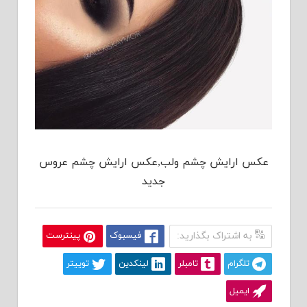
عکس ارایش چشم ولب,عکس ارایش چشم عروس
جدید
به اشتراک بگذارید:
فیسبوک
پینترست
تلگرام
تامبلر
لینکدین
توییتر
ایمیل