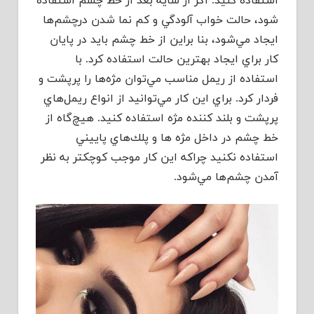
استفاده كنيد. اگر از سايه بعد از خط چشم استفاده
شود، حالت خواب آلودگي و كم نما شدن درچشم‌ها
ايجاد مي‌شود، بنا براين از خط چشم بايد در پايان
كار براي ايجاد بهترين حالت استفاده كرد. با
استفاده از ريمل مناسب مي‌توان مژه‌ها را پرپشت و
فردار كرد. براي اين كار مي‌توانيد از انواع ريمل‌هاي
پرپشت و بلند كننده مژه استفاده كنيد. هيچ‌گاه از
خط چشم در داخل مژه ها و پلك‌هاي پاييني
استفاده نكنيد چراكه اين كار موجب كوچكتر به نظر
آمدن چشم‌ها مي‌شود.