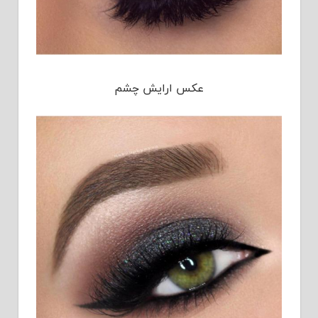
عکس ارايش چشم