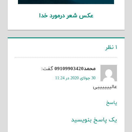
عکس شعر درمورد خدا
۱ نظر
محمد09109903420
گفت:
30 جولای 2020 در 11:24
عالییییییی
پاسخ
یک پاسخ بنویسید